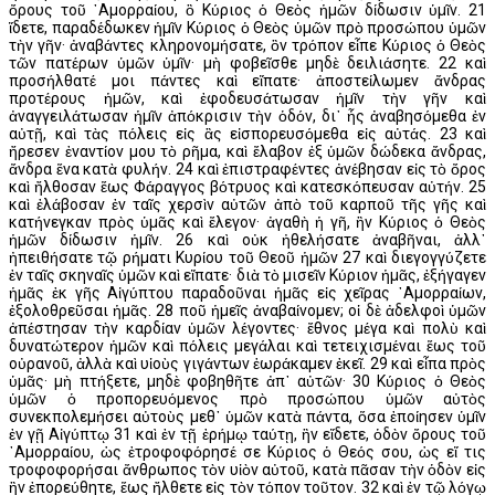
ὄρους τοῦ ᾿Αμορραίου, ὃ Κύριος ὁ Θεὸς ἡμῶν δίδωσιν ὑμῖν. 21
ἴδετε, παραδέδωκεν ἡμῖν Κύριος ὁ Θεὸς ὑμῶν πρὸ προσώπου ὑμῶν
τὴν γῆν· ἀναβάντες κληρονομήσατε, ὃν τρόπον εἶπε Κύριος ὁ Θεὸς
τῶν πατέρων ὑμῶν ὑμῖν· μὴ φοβεῖσθε μηδὲ δειλιάσητε. 22 καὶ
προσήλθατέ μοι πάντες καὶ εἴπατε· ἀποστείλωμεν ἄνδρας
προτέρους ἡμῶν, καὶ ἐφοδευσάτωσαν ἡμῖν τὴν γῆν καὶ
ἀναγγειλάτωσαν ἡμῖν ἀπόκρισιν τὴν ὁδόν, δι᾿ ἧς ἀναβησόμεθα ἐν
αὐτῇ, καὶ τὰς πόλεις εἰς ἃς εἰσπορευσόμεθα εἰς αὐτάς. 23 καὶ
ἤρεσεν ἐναντίον μου τὸ ρῆμα, καὶ ἔλαβον ἐξ ὑμῶν δώδεκα ἄνδρας,
ἄνδρα ἕνα κατὰ φυλήν. 24 καὶ ἐπιστραφέντες ἀνέβησαν εἰς τὸ ὄρος
καὶ ἤλθοσαν ἕως Φάραγγος βότρυος καὶ κατεσκόπευσαν αὐτήν. 25
καὶ ἐλάβοσαν ἐν ταῖς χερσὶν αὐτῶν ἀπὸ τοῦ καρποῦ τῆς γῆς καὶ
κατήνεγκαν πρὸς ὑμᾶς καὶ ἔλεγον· ἀγαθὴ ἡ γῆ, ἣν Κύριος ὁ Θεὸς
ἡμῶν δίδωσιν ἡμῖν. 26 καὶ οὐκ ἠθελήσατε ἀναβῆναι, ἀλλ᾿
ἠπειθήσατε τῷ ρήματι Κυρίου τοῦ Θεοῦ ἡμῶν 27 καὶ διεγογγύζετε
ἐν ταῖς σκηναῖς ὑμῶν καὶ εἴπατε· διὰ τὸ μισεῖν Κύριον ἡμᾶς, ἐξήγαγεν
ἡμᾶς ἐκ γῆς Αἰγύπτου παραδοῦναι ἡμᾶς εἰς χεῖρας ᾿Αμορραίων,
ἐξολοθρεῦσαι ἡμᾶς. 28 ποῦ ἡμεῖς ἀναβαίνομεν; οἱ δὲ ἀδελφοὶ ὑμῶν
ἀπέστησαν τὴν καρδίαν ὑμῶν λέγοντες· ἔθνος μέγα καὶ πολὺ καὶ
δυνατώτερον ἡμῶν καὶ πόλεις μεγάλαι καὶ τετειχισμέναι ἕως τοῦ
οὐρανοῦ, ἀλλὰ καὶ υἱοὺς γιγάντων ἑωράκαμεν ἐκεῖ. 29 καὶ εἶπα πρὸς
ὑμᾶς· μὴ πτήξετε, μηδὲ φοβηθῆτε ἀπ᾿ αὐτῶν· 30 Κύριος ὁ Θεὸς
ὑμῶν ὁ προπορευόμενος πρὸ προσώπου ὑμῶν αὐτὸς
συνεκπολεμήσει αὐτοὺς μεθ᾿ ὑμῶν κατὰ πάντα, ὅσα ἐποίησεν ὑμῖν
ἐν γῇ Αἰγύπτῳ 31 καὶ ἐν τῇ ἐρήμῳ ταύτῃ, ἣν εἴδετε, ὁδὸν ὄρους τοῦ
᾿Αμορραίου, ὡς ἐτροφοφόρησέ σε Κύριος ὁ Θεός σου, ὡς εἴ τις
τροφοφορήσαι ἄνθρωπος τὸν υἱὸν αὐτοῦ, κατὰ πᾶσαν τὴν ὁδὸν εἰς
ἣν ἐπορεύθητε, ἕως ἤλθετε εἰς τὸν τόπον τοῦτον. 32 καὶ ἐν τῷ λόγῳ