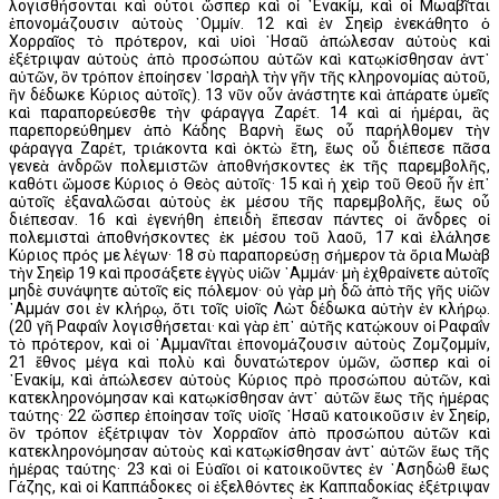
λογισθήσονται καὶ οὗτοι ὥσπερ καὶ οἱ ᾿Ενακίμ, καὶ οἱ Μωαβῖται
ἐπονομάζουσιν αὐτοὺς ᾿Ομμίν. 12 καὶ ἐν Σηεὶρ ἐνεκάθητο ὁ
Χορραῖος τὸ πρότερον, καὶ υἱοὶ ῾Ησαῦ ἀπώλεσαν αὐτοὺς καὶ
ἐξέτριψαν αὐτοὺς ἀπὸ προσώπου αὐτῶν καὶ κατῳκίσθησαν ἀντ᾿
αὐτῶν, ὃν τρόπον ἐποίησεν ᾿Ισραὴλ τὴν γῆν τῆς κληρονομίας αὐτοῦ,
ἣν δέδωκε Κύριος αὐτοῖς). 13 νῦν οὖν ἀνάστητε καὶ ἀπάρατε ὑμεῖς
καὶ παραπορεύεσθε τὴν φάραγγα Ζαρέτ. 14 καὶ αἱ ἡμέραι, ἃς
παρεπορεύθημεν ἀπὸ Κάδης Βαρνὴ ἕως οὗ παρήλθομεν τὴν
φάραγγα Ζαρέτ, τριάκοντα καὶ ὀκτὼ ἔτη, ἕως οὗ διέπεσε πᾶσα
γενεὰ ἀνδρῶν πολεμιστῶν ἀποθνήσκοντες ἐκ τῆς παρεμβολῆς,
καθότι ὤμοσε Κύριος ὁ Θεὸς αὐτοῖς· 15 καὶ ἡ χεὶρ τοῦ Θεοῦ ἦν ἐπ᾿
αὐτοῖς ἐξαναλῶσαι αὐτοὺς ἐκ μέσου τῆς παρεμβολῆς, ἕως οὗ
διέπεσαν. 16 καὶ ἐγενήθη ἐπειδὴ ἔπεσαν πάντες οἱ ἄνδρες οἱ
πολεμισταὶ ἀποθνήσκοντες ἐκ μέσου τοῦ λαοῦ, 17 καὶ ἐλάλησε
Κύριος πρός με λέγων· 18 σὺ παραπορεύσῃ σήμερον τὰ ὅρια Μωὰβ
τὴν Σηεὶρ 19 καὶ προσάξετε ἐγγὺς υἱῶν ᾿Αμμάν· μὴ ἐχθραίνετε αὐτοῖς
μηδὲ συνάψητε αὐτοῖς εἰς πόλεμον· οὐ γὰρ μὴ δῶ ἀπὸ τῆς γῆς υἱῶν
᾿Αμμάν σοι ἐν κλήρῳ, ὅτι τοῖς υἱοῖς Λὼτ δέδωκα αὐτὴν ἐν κλήρῳ.
(20 γῆ Ραφαΐν λογισθήσεται· καὶ γὰρ ἐπ᾿ αὐτῆς κατῴκουν οἱ Ραφαΐν
τὸ πρότερον, καὶ οἱ ᾿Αμμανῖται ἐπονομάζουσιν αὐτοὺς Ζομζομμίν,
21 ἔθνος μέγα καὶ πολὺ καὶ δυνατώτερον ὑμῶν, ὥσπερ καὶ οἱ
᾿Ενακίμ, καὶ ἀπώλεσεν αὐτοὺς Κύριος πρὸ προσώπου αὐτῶν, καὶ
κατεκληρονόμησαν καὶ κατῳκίσθησαν ἀντ᾿ αὐτῶν ἕως τῆς ἡμέρας
ταύτης· 22 ὥσπερ ἐποίησαν τοῖς υἱοῖς ῾Ησαῦ κατοικοῦσιν ἐν Σηείρ,
ὃν τρόπον ἐξέτριψαν τὸν Χορραῖον ἀπὸ προσώπου αὐτῶν καὶ
κατεκληρονόμησαν αὐτοὺς καὶ κατῳκίσθησαν ἀντ᾿ αὐτῶν ἕως τῆς
ἡμέρας ταύτης· 23 καὶ οἱ Εὐαῖοι οἱ κατοικοῦντες ἐν ᾿Ασηδὼθ ἕως
Γάζης, καὶ οἱ Καππάδοκες οἱ ἐξελθόντες ἐκ Καππαδοκίας ἐξέτριψαν