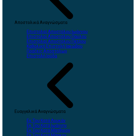
Αποστολικά Αναγνώσματα
Επιστολαί Αποστόλου Ιωάννου
Επιστολαί Αποστόλου Παύλου
Επιστολαί Αποστόλου Πέτρου
Καθολική Επιστολή Ιακώβου
Πράξεις Αποστόλων
Επιστολή Ιούδα
Ευαγγελικά Αναγνώσματα
Εκ Του Κατά Λουκάν
Εκ Του Κατά Ιωάννην
Εκ Του Κατά Ματθαίον
Εκ Του Κατά Μάρκον