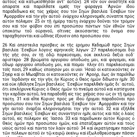
αὐτοὺς καὶ κατῳκίσθησαν ἀντ᾿ αὐτῶν). 24 νῦν οὖν ἀνάστητε καὶ
ἀπάρατε καὶ παρέλθατε ὑμεῖς τὴν φάραγγα ᾿Αρνῶν· ἰδοὺ
παραδέδωκα εἰς τὰς χεῖράς σου τὸν Σηὼν βασιλέα ᾿Εσεβὼν τὸν
᾿Αμορραῖον καὶ τὴν γῆν αὐτοῦ· ἐνάρχου κληρονομεῖν, σύναπτε πρὸς
αὐτὸν πόλεμον. 25 ἐν τῇ ἡμέρᾳ ταύτῃ ἐνάρχου δοῦναι τὸν τρόμον
σου καὶ τὸν φόβον σου ἐπὶ προσώπου πάντων τῶν ἐθνῶν τῶν
ὑποκάτω τοῦ οὐρανοῦ, οἵτινες ἀκούσαντες τὸ ὄνομά σου
ταραχθήσονται καὶ ὠδῖνας ἕξουσιν ἀπὸ προσώπου σου.
26 Καὶ ἀπέστειλα πρέσβεις ἐκ τῆς ἐρήμου Κεδαμὼθ πρὸς Σηὼν
βασιλέα ᾿Εσεβὼν λόγοις εἰρηνικοῖς λέγων· 27 παρελεύσομαι διὰ
τῆς γῆς σου, ἐν τῇ ὁδῷ πορεύσομαι, οὐκ ἐκκλινῶ δεξιὰ οὐδ᾿
ἀριστερά· 28 βρώματα ἀργυρίου ἀποδώσῃ μοι, καὶ φάγομαι, καὶ
ὕδωρ ἀργυρίου ἀποδώσῃ μοι, καὶ πίομαι· πλὴν ὅτι παρελεύσομαι
τοῖς ποσί, 29 καθὼς ἐποίησάν μοι οἱ υἱοὶ ῾Ησαῦ οἱ κατοικοῦντες ἐν
Σηεὶρ καὶ οἱ Μωαβῖται οἱ κατοικοῦντες ἐν ᾿Αροήρ, ἕως ἂν παρέλθω
τὸν ᾿Ιορδάνην εἰς τὴν γῆν, ἣν Κύριος ὁ Θεὸς ἡμῶν δίδωσιν ἡμῖν. 30
καὶ οὐκ ἠθέλησε Σηὼν βασιλεὺς ᾿Εσεβὼν παρελθεῖν ἡμᾶς δι᾿ αὐτοῦ,
ὅτι ἐσκλήρυνε Κύριος ὁ Θεὸς ἡμῶν τὸ πνεῦμα αὐτοῦ καὶ κατίσχυσε
τὴν καρδίαν αὐτοῦ, ἵνα παραδοθῇ εἰς τὰς χεῖράς σου ὡς ἐν τῇ ἡμέρᾳ
ταύτῃ. 31 καὶ εἶπε Κύριος πρός με· ἰδοὺ ἦργμαι παραδοῦναι πρὸ
προσώπου σου τὸν Σηὼν βασιλέα ᾿Εσεβὼν τὸν ᾿Αμορραῖον καὶ τὴν
γῆν αὐτοῦ· ἔναρξαι κληρονομῆσαι τὴν γῆν αὐτοῦ. 32 καὶ ἐξῆλθε
Σηὼν βασιλεὺς ᾿Εσεβὼν εἰς συνάντησιν ἡμῖν, αὐτὸς καὶ πᾶς ὁ λαὸς
αὐτοῦ, εἰς πόλεμον εἰς ᾿Ιασσά. 33 καὶ παρέδωκεν αὐτὸν Κύριος ὁ
Θεὸς ἡμῶν πρὸ προσώπου ἡμῶν, καὶ ἐπατάξαμεν αὐτὸν καὶ τοὺς
υἱοὺς αὐτοῦ καὶ πάντα τὸν λαὸν αὐτοῦ· 34 καὶ ἐκρατήσαμεν πασῶν
τῶν πόλεων αὐτοῦ ἐν τῷ καιρῷ ἐκείνῳ καὶ ἐξωλοθρεύσαμεν πᾶσαν