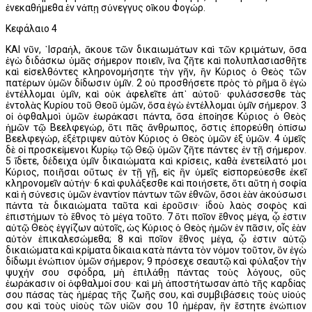
ἐνεκαθήμεθα ἐν νάπῃ σύνεγγυς οἴκου Φογώρ.
Κεφάλαιο 4
ΚΑΙ νῦν, ᾿Ισραήλ, ἄκουε τῶν δικαιωμάτων καὶ τῶν κριμάτων, ὅσα
ἐγὼ διδάσκω ὑμᾶς σήμερον ποιεῖν, ἵνα ζῆτε καὶ πολυπλασιασθῆτε
καὶ εἰσελθόντες κληρονομήσητε τὴν γῆν, ἣν Κύριος ὁ Θεὸς τῶν
πατέρων ὑμῶν δίδωσιν ὑμῖν. 2 οὐ προσθήσετε πρὸς τὸ ρῆμα ὃ ἐγὼ
ἐντέλλομαι ὑμῖν, καὶ οὐκ ἀφελεῖτε ἀπ᾿ αὐτοῦ· φυλάσσεσθε τὰς
ἐντολὰς Κυρίου τοῦ Θεοῦ ὑμῶν, ὅσα ἐγὼ ἐντέλλομαι ὑμῖν σήμερον. 3
οἱ ὀφθαλμοὶ ὑμῶν ἑωράκασι πάντα, ὅσα ἐποίησε Κύριος ὁ Θεὸς
ἡμῶν τῷ Βεελφεγώρ, ὅτι πᾶς ἄνθρωπος, ὅστις ἐπορεύθη ὀπίσω
Βεελφεγώρ, ἐξέτριψεν αὐτὸν Κύριος ὁ Θεὸς ὑμῶν ἐξ ὑμῶν. 4 ὑμεῖς
δὲ οἱ προσκείμενοι Κυρίῳ τῷ Θεῷ ὑμῶν ζῆτε πάντες ἐν τῇ σήμερον.
5 ἴδετε, δέδειχα ὑμῖν δικαιώματα καὶ κρίσεις, καθὰ ἐνετείλατό μοι
Κύριος, ποιῆσαι οὕτως ἐν τῇ γῇ, εἰς ἣν ὑμεῖς εἰσπορεύεσθε ἐκεῖ
κληρονομεῖν αὐτήν· 6 καὶ φυλάξεσθε καὶ ποιήσετε, ὅτι αὕτη ἡ σοφία
καὶ ἡ σύνεσις ὑμῶν ἐναντίον πάντων τῶν ἐθνῶν, ὅσοι ἐὰν ἀκούσωσι
πάντα τὰ δικαιώματα ταῦτα καὶ ἐροῦσιν· ἰδοὺ λαὸς σοφὸς καὶ
ἐπιστήμων τὸ ἔθνος τὸ μέγα τοῦτο. 7 ὅτι ποῖον ἔθνος μέγα, ᾧ ἐστιν
αὐτῷ Θεὸς ἐγγίζων αὐτοῖς, ὡς Κύριος ὁ Θεὸς ἡμῶν ἐν πᾶσιν, οἷς ἐὰν
αὐτὸν ἐπικαλεσώμεθα; 8 καὶ ποῖον ἔθνος μέγα, ᾧ ἐστιν αὐτῷ
δικαιώματα καὶ κρίματα δίκαια κατὰ πάντα τὸν νόμον τοῦτον, ὃν ἐγὼ
δίδωμι ἐνώπιον ὑμῶν σήμερον; 9 πρόσεχε σεαυτῷ καὶ φύλαξον τὴν
ψυχήν σου σφόδρα, μὴ ἐπιλάθῃ πάντας τοὺς λόγους, οὓς
ἑωράκασιν οἱ ὀφθαλμοί σου· καὶ μὴ ἀποστήτωσαν ἀπὸ τῆς καρδίας
σου πάσας τὰς ἡμέρας τῆς ζωῆς σου, καὶ συμβιβάσεις τοὺς υἱούς
σου καὶ τοὺς υἱοὺς τῶν υἱῶν σου 10 ἡμέραν, ἣν ἔστητε ἐνώπιον