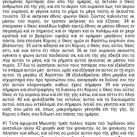
γενομένας προτέρας σου ἀπὸ τῆς ἡμέρας, ἧς ἔκτισεν ὁ Θεὸς
ἄνθρωπον ἐπὶ τῆς γῆς, καὶ ἐπὶ τὸ ἄκρον τοῦ οὐρανοῦ ἕως τοῦ ἄκρου
τοῦ οὐρανοῦ, εἰ γέγονε κατὰ τὸ ρῆμα τὸ μέγα τοῦτο, εἰ ἤκουσται
τοιοῦτο· 33 εἰ ἀκήκοεν ἔθνος φωνὴν Θεοῦ ζῶντος λαλοῦντος ἐκ
μέσου τοῦ πυρός, ὃν τρόπον ἀκήκοας σὺ καὶ ἔζησας· 34 εἰ
ἐπείρασεν ὁ Θεὸς εἰσελθὼν λαβεῖν ἑαυτῷ ἔθνος ἐκ μέσου ἔθνους ἐν
πειρασμῷ καὶ ἐν σημείοις καὶ ἐν τέρασι καί ἐν πολέμῳ καὶ ἐν χειρὶ
κραταιᾷ καὶ ἐν βραχίονι ὑψηλῷ καὶ ἐν ὁράμασι μεγάλοις κατὰ
πάντα, ὅσα ἐποίησε Κύριος ὁ Θεὸς ἡμῶν ἐν Αἰγύπτῳ ἐνώπιόν σου
βλέποντος· 35 ὥστε εἰδῆσαί σε ὅτι Κύριος ὁ Θεός σου, οὗτος Θεός
ἐστι, καὶ οὐκ ἔστιν ἔτι πλὴν αὐτοῦ. 36 ἐκ τοῦ οὐρανοῦ ἀκουστὴ
ἐγένετο ἡ φωνὴ αὐτοῦ παιδεῦσαί σε, καὶ ἐπὶ τῆς γῆς ἔδειξέ σοι τὸ
πῦρ αὐτοῦ τὸ μέγα, καὶ τὰ ρήματα αὐτοῦ ἤκουσας ἐκ μέσου τοῦ
πυρός. 37 διὰ τὸ ἀγαπῆσαι αὐτὸν τοὺς πατέρας σου καὶ ἐξελέξατο
τὸ σπέρμα αὐτῶν μετ᾿ αὐτοὺς ὑμᾶς καὶ ἐξήγαγέ σε αὐτὸς ἐν τῇ ἰσχύϊ
αὐτοῦ τῇ μεγάλῃ ἐξ Αἰγύπτου 38 ἐξολοθρεῦσαι ἔθνη μεγάλα καὶ
ἰσχυρότερά σου πρὸ προσώπου σου, εἰσαγαγεῖν σε δοῦναί σοι τὴν
γῆν αὐτῶν κληρονομεῖν, καθὼς ἔχεις σήμερον. 39 καὶ γνώσῃ
σήμερον καὶ ἐπιστραφήσῃ τῇ διανοίᾳ ὅτι Κύριος ὁ Θεός σου οὗτος
Θεὸς ἐν τῷ οὐρανῷ ἄνω καὶ ἐπὶ τῆς γῆς κάτω, καὶ οὐκ ἔστιν ἔτι πλὴν
αὐτοῦ· 40 καὶ φυλάξασθε τὰς ἐντολὰς αὐτοῦ καὶ τὰ δικαιώματα
αὐτοῦ, ὅσα ἐγὼ ἐντέλλομαί σοι σήμερον, ἵνα εὖ σοι γένηται καὶ τοῖς
υἱοῖς σου μετὰ σέ, ὅπως μακροήμεροι γένησθε ἐπὶ τῆς γῆς, ἧς
Κύριος ὁ Θεός σου δίδωσί σοι πάσας τὰς ἡμέρας.
41 Τότε ἀφώρισε Μωυσῆς τρεῖς πόλεις πέραν τοῦ ᾿Ιορδάνου ἀπὸ
ἀνατολῶν ἡλίου 42 φυγεῖν ἐκεῖ τὸν φονευτήν, ὃς ἂν φονεύσῃ τὸν
πλησίον οὐκ εἰδώς, καὶ οὗτος οὐ μισῶν αὐτὸν πρὸ τῆς χθὲς καὶ τῆς