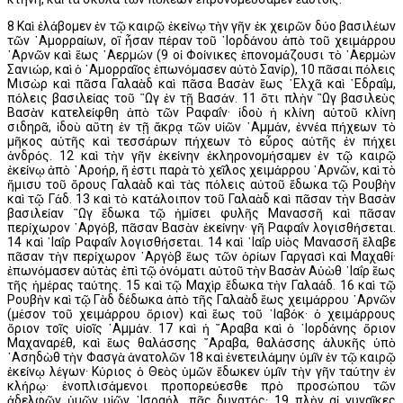
8 Καὶ ἐλάβομεν ἐν τῷ καιρῷ ἐκείνῳ τὴν γῆν ἐκ χειρῶν δύο βασιλέων
τῶν ᾿Αμορραίων, οἳ ἦσαν πέραν τοῦ ᾿Ιορδάνου ἀπὸ τοῦ χειμάρρου
᾿Αρνῶν καὶ ἕως ᾿Αερμών (9 οἱ Φοίνικες ἐπονομάζουσι τὸ ᾿Αερμὼν
Σανιώρ, καὶ ὁ ᾿Αμορραῖος ἐπωνόμασεν αὐτὸ Σανίρ), 10 πᾶσαι πόλεις
Μισὼρ καὶ πᾶσα Γαλαὰδ καὶ πᾶσα Βασὰν ἕως ῾Ελχᾶ καὶ ῾Εδραΐμ,
πόλεις βασιλείας τοῦ ῍Ωγ ἐν τῇ Βασάν. 11 ὅτι πλὴν ῍Ωγ βασιλεὺς
Βασὰν κατελείφθη ἀπὸ τῶν Ραφαΐν· ἰδοὺ ἡ κλίνη αὐτοῦ κλίνη
σιδηρᾶ, ἰδοὺ αὕτη ἐν τῇ ἄκρᾳ τῶν υἱῶν ᾿Αμμάν, ἐννέα πήχεων τὸ
μῆκος αὐτῆς καὶ τεσσάρων πήχεων τὸ εὖρος αὐτῆς ἐν πήχει
ἀνδρός. 12 καὶ τὴν γῆν ἐκείνην ἐκληρονομήσαμεν ἐν τῷ καιρῷ
ἐκείνῳ ἀπὸ ᾿Αροήρ, ἥ ἐστι παρὰ τὸ χεῖλος χειμάρρου ᾿Αρνῶν, καὶ τὸ
ἥμισυ τοῦ ὄρους Γαλαὰδ καὶ τὰς πόλεις αὐτοῦ ἔδωκα τῷ Ρουβὴν
καὶ τῷ Γάδ. 13 καὶ τὸ κατάλοιπον τοῦ Γαλαὰδ καὶ πᾶσαν τὴν Βασὰν
βασιλείαν ῍Ωγ ἔδωκα τῷ ἡμίσει φυλῆς Μανασσῆ καὶ πᾶσαν
περίχωρον ᾿Αργόβ, πᾶσαν Βασὰν ἐκείνην· γῆ Ραφαΐν λογισθήσεται.
14 καὶ ᾿Ιαΐρ Ραφαΐν λογισθήσεται. 14 καὶ ᾿Ιαΐρ υἱὸς Μανασσῆ ἔλαβε
πᾶσαν τὴν περίχωρον ᾿Αργὸβ ἕως τῶν ὁρίων Γαργασὶ καὶ Μαχαθί·
ἐπωνόμασεν αὐτὰς ἐπὶ τῷ ὀνόματι αὐτοῦ τὴν Βασὰν Αὐὼθ ᾿Ιαΐρ ἕως
τῆς ἡμέρας ταύτης. 15 καὶ τῷ Μαχὶρ ἔδωκα τὴν Γαλαάδ. 16 καὶ τῷ
Ρουβὴν καὶ τῷ Γὰδ δέδωκα ἀπὸ τῆς Γαλαὰδ ἕως χειμάρρου ᾿Αρνῶν
(μέσον τοῦ χειμάρρου ὅριον) καὶ ἕως τοῦ ᾿Ιαβόκ· ὁ χειμάρρους
ὅριον τοῖς υἱοῖς ᾿Αμμάν. 17 καὶ ἡ ῎Αραβα καὶ ὁ ᾿Ιορδάνης ὅριον
Μαχαναρέθ, καὶ ἕως θαλάσσης ῎Αραβα, θαλάσσης ἁλυκῆς ὑπὸ
᾿Ασηδὼθ τὴν Φασγὰ ἀνατολῶν 18 καὶ ἐνετειλάμην ὑμῖν ἐν τῷ καιρῷ
ἐκείνῳ λέγων· Κύριος ὁ Θεὸς ὑμῶν ἔδωκεν ὑμῖν τὴν γῆν ταύτην ἐν
κλήρῳ· ἐνοπλισάμενοι προπορεύεσθε πρὸ προσώπου τῶν
ἀδελφῶν ὑμῶν υἱῶν ᾿Ισραήλ, πᾶς δυνατός· 19 πλὴν αἱ γυναῖκες