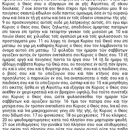
Κύριος ὁ Θεός σου ὁ ἐξαγαγών σε ἐκ γῆς Αἰγύπτου, ἐξ οἴκου
δουλείας. 7 οὐκ ἔσονταί σοι θεοὶ ἕτεροι πρὸ προσώπου μου. 8 οὐ
ποιήσεις σεαυτῷ εἴδωλον οὐδὲ παντὸς ὁμοίωμα, ὅσα ἐν τῷ οὐρανῷ
ἄνω καὶ ὅσα ἐν τῇ γῇ κάτω καὶ ὅσα ἐν τοῖς ὕδασιν ὑποκάτω τῆς γῆς.
9 οὐ προσκυνήσεις αὐτοῖς οὐδὲ μὴ λατρεύσῃς αὐτοῖς, ὅτι ἐγώ εἰμι
Κύριος ὁ Θεός σου, Θεὸς ζηλωτής, ἀποδιδοὺς ἁμαρτίας πατέρων
ἐπὶ τέκνα ἐπὶ τρίτην καὶ τετάρτην γενεὰν τοῖς μισοῦσί με. 10 καὶ
ποιῶν ἔλεος εἰς χιλιάδας τοῖς ἀγαπῶσί με καὶ τοῖς φυλάσσουσι τὰ
προστάγματά μου. 11 οὐ λήψῃ τὸ ὄνομα Κυρίου τοῦ Θεοῦ σου ἐπὶ
ματαίῳ· οὐ γὰρ μὴ καθαρίσῃ Κύριος ὁ Θεός σου τὸν λαμβάνοντα τὸ
ὄνομα αὐτοῦ ἐπὶ ματαίῳ. 12 φύλαξαι τὴν ἡμέραν τῶν σαββάτων
ἁγιάζειν αὐτήν, ὃν τρόπον ἐνετείλατό σοι Κύριος ὁ Θεός σου. 13 ἓξ
ἡμέρας ἐργᾷ καὶ ποιήσεις πάντα τὰ ἔργα σου· 14 τῇ δὲ ἡμέρᾳ τῇ
ἑβδόμῃ σάββατα Κυρίῳ τῷ Θεῷ σου, οὐ ποιήσεις ἐν αὐτῇ πᾶν ἔργον,
σὺ καὶ ὁ υἱός σου καὶ ἡ θυγάτηρ σου, ὁ παῖς σου καὶ ἡ παιδίσκη σου,
ὁ βοῦς σου καὶ τὸ ὑποζύγιόν σου καὶ πᾶν κτῆνός σου καὶ
προσήλυτος ὁ παροικῶν ἐν σοί, ἵνα ἀναπαύσηται ὁ παῖς σου καὶ ἡ
παιδίσκη σου καὶ τὸ ὑποζύγιόν σου, ὥσπερ καὶ σύ· 15 καὶ μνησθήσῃ
ὅτι οἰκέτης ἦσθα ἐν γῇ Αἰγύπτῳ καὶ ἐξήγαγέ σε Κύριος ὁ Θεός σου
ἐκεῖθεν ἐν χειρὶ κραταιᾷ καὶ ἐν βραχίονι ὑψηλῷ, διὰ τοῦτο συνέταξέ
σοι Κύριος ὁ Θεός σου, ὥστε φυλάσσεσθαι τὴν ἡμέραν τῶν
σαββάτων καὶ ἁγιάζειν αὐτήν. 16 τίμα τὸν πατέρα σου καὶ τὴν
μητέρα σου, ὃν τρόπον ἐνετείλατό σοι Κύριος ὁ Θεός σου, ἵνα εὖ σοι
γένηται καὶ ἵνα μακροχρόνιος γένῃ ἐπὶ τῆς γῆς, ἧς Κύριος ὁ Θεός
σου δίδωσί σοι. 17 οὐ φονεύσεις. 18 οὐ μοιχεύσεις. 19 οὐ κλέψεις.
20 οὐ ψευδομαρτυρήσεις κατὰ τοῦ πλησίον σου μαρτυρίαν ψευδῆ.
21 οὐκ ἐπιθυμήσεις τὴν γυναῖκα τοῦ πλησίον σου· οὐκ ἐπιθυμήσεις
τὴν οἰκίαν τοῦ πλησίον σου οὔτε τὸν ἀγρὸν αὐτοῦ οὔτε τὸν παῖδα