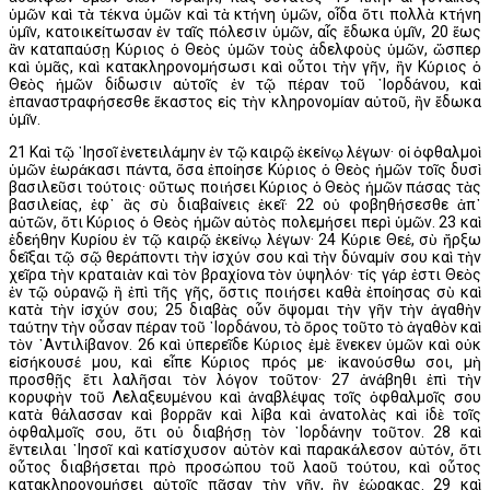
ὑμῶν καὶ τὰ τέκνα ὑμῶν καὶ τὰ κτήνη ὑμῶν, οἶδα ὅτι πολλὰ κτήνη
ὑμῖν, κατοικείτωσαν ἐν ταῖς πόλεσιν ὑμῶν, αἷς ἔδωκα ὑμῖν, 20 ἕως
ἂν καταπαύσῃ Κύριος ὁ Θεὸς ὑμῶν τοὺς ἀδελφοὺς ὑμῶν, ὥσπερ
καὶ ὑμᾶς, καὶ κατακληρονομήσωσι καὶ οὗτοι τὴν γῆν, ἣν Κύριος ὁ
Θεὸς ἡμῶν δίδωσιν αὐτοῖς ἐν τῷ πέραν τοῦ ᾿Ιορδάνου, καὶ
ἐπαναστραφήσεσθε ἕκαστος εἰς τὴν κληρονομίαν αὐτοῦ, ἣν ἔδωκα
ὑμῖν.
21 Καὶ τῷ ᾿Ιησοῖ ἐνετειλάμην ἐν τῷ καιρῷ ἐκείνῳ λέγων· οἱ ὀφθαλμοὶ
ὑμῶν ἑωράκασι πάντα, ὅσα ἐποίησε Κύριος ὁ Θεὸς ἡμῶν τοῖς δυσὶ
βασιλεῦσι τούτοις· οὕτως ποιήσει Κύριος ὁ Θεὸς ἡμῶν πάσας τὰς
βασιλείας, ἐφ᾿ ἃς σὺ διαβαίνεις ἐκεῖ· 22 οὐ φοβηθήσεσθε ἀπ᾿
αὐτῶν, ὅτι Κύριος ὁ Θεὸς ἡμῶν αὐτὸς πολεμήσει περὶ ὑμῶν. 23 καὶ
ἐδεήθην Κυρίου ἐν τῷ καιρῷ ἐκείνῳ λέγων· 24 Κύριε Θεέ, σὺ ἤρξω
δεῖξαι τῷ σῷ θεράποντι τὴν ἰσχύν σου καὶ τὴν δύναμίν σου καὶ τὴν
χεῖρα τὴν κραταιὰν καὶ τὸν βραχίονα τὸν ὑψηλόν· τίς γάρ ἐστι Θεὸς
ἐν τῷ οὐρανῷ ἢ ἐπὶ τῆς γῆς, ὅστις ποιήσει καθὰ ἐποίησας σὺ καὶ
κατὰ τὴν ἰσχύν σου; 25 διαβὰς οὖν ὄψομαι τὴν γῆν τὴν ἀγαθὴν
ταύτην τὴν οὖσαν πέραν τοῦ ᾿Ιορδάνου, τὸ ὄρος τοῦτο τὸ ἀγαθὸν καὶ
τὸν ᾿Αντιλίβανον. 26 καὶ ὑπερεῖδε Κύριος ἐμὲ ἕνεκεν ὑμῶν καὶ οὐκ
εἰσήκουσέ μου, καὶ εἶπε Κύριος πρός με· ἱκανούσθω σοι, μὴ
προσθῇς ἔτι λαλῆσαι τὸν λόγον τοῦτον· 27 ἀνάβηθι ἐπὶ τὴν
κορυφὴν τοῦ Λελαξευμένου καὶ ἀναβλέψας τοῖς ὀφθαλμοῖς σου
κατὰ θάλασσαν καὶ βορρᾶν καὶ λίβα καὶ ἀνατολὰς καὶ ἰδὲ τοῖς
ὀφθαλμοῖς σου, ὅτι οὐ διαβήσῃ τὸν ᾿Ιορδάνην τοῦτον. 28 καὶ
ἔντειλαι ᾿Ιησοῖ καὶ κατίσχυσον αὐτὸν καὶ παρακάλεσον αὐτόν, ὅτι
οὗτος διαβήσεται πρὸ προσώπου τοῦ λαοῦ τούτου, καὶ οὗτος
κατακληρονομήσει αὐτοῖς πᾶσαν τὴν γῆν, ἣν ἑώρακας. 29 καὶ