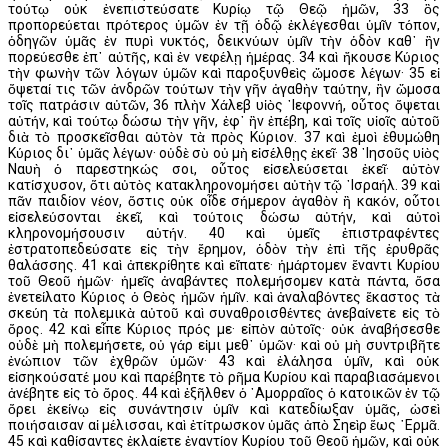
τούτῳ οὐκ ἐνεπιστεύσατε Κυρίῳ τῷ Θεῷ ἡμῶν, 33 ὃς
προπορεύεται πρότερος ὑμῶν ἐν τῇ ὁδῷ ἐκλέγεσθαι ὑμῖν τόπον,
ὁδηγῶν ὑμᾶς ἐν πυρὶ νυκτός, δεικνύων ὑμῖν τὴν ὁδὸν καθ᾿ ἣν
πορεύεσθε ἐπ᾿ αὐτῆς, καὶ ἐν νεφέλῃ ἡμέρας. 34 καὶ ἤκουσε Κύριος
τὴν φωνὴν τῶν λόγων ὑμῶν καὶ παροξυνθεὶς ὤμοσε λέγων· 35 εἰ
ὄψεταί τις τῶν ἀνδρῶν τούτων τὴν γῆν ἀγαθὴν ταύτην, ἣν ὤμοσα
τοῖς πατράσιν αὐτῶν, 36 πλὴν Χάλεβ υἱὸς ᾿Ιεφοννή, οὗτος ὄψεται
αὐτήν, καὶ τούτῳ δώσω τὴν γῆν, ἐφ᾿ ἣν ἐπέβη, καὶ τοῖς υἱοῖς αὐτοῦ
διὰ τὸ προσκεῖσθαι αὐτὸν τὰ πρὸς Κύριον. 37 καὶ ἐμοὶ ἐθυμώθη
Κύριος δι᾿ ὑμᾶς λέγων· οὐδὲ σὺ οὐ μὴ εἰσέλθῃς ἐκεῖ· 38 ᾿Ιησοῦς υἱὸς
Ναυὴ ὁ παρεστηκώς σοι, οὗτος εἰσελεύσεται ἐκεῖ· αὐτὸν
κατίσχυσον, ὅτι αὐτὸς κατακληρονομήσει αὐτὴν τῷ ᾿Ισραήλ. 39 καὶ
πᾶν παιδίον νέον, ὅστις οὐκ οἶδε σήμερον ἀγαθὸν ἢ κακόν, οὗτοι
εἰσελεύσονται ἐκεῖ, καὶ τούτοις δώσω αὐτήν, καὶ αὐτοὶ
κληρονομήσουσιν αὐτήν. 40 καὶ ὑμεῖς ἐπιστραφέντες
ἐστρατοπεδεύσατε εἰς τὴν ἔρημον, ὁδὸν τὴν ἐπὶ τῆς ἐρυθρᾶς
θαλάσσης. 41 καὶ ἀπεκρίθητε καὶ εἴπατε· ἡμάρτομεν ἔναντι Κυρίου
τοῦ Θεοῦ ἡμῶν· ἡμεῖς ἀναβάντες πολεμήσομεν κατὰ πάντα, ὅσα
ἐνετείλατο Κύριος ὁ Θεὸς ἡμῶν ἡμῖν. καὶ ἀναλαβόντες ἕκαστος τὰ
σκεύη τὰ πολεμικὰ αὐτοῦ καὶ συναθροισθέντες ἀνεβαίνετε εἰς τὸ
ὄρος. 42 καὶ εἶπε Κύριος πρός με· εἰπὸν αὐτοῖς· οὐκ ἀναβήσεσθε
οὐδὲ μὴ πολεμήσετε, οὐ γάρ εἰμι μεθ᾿ ὑμῶν· καὶ οὐ μὴ συντριβῆτε
ἐνώπιον τῶν ἐχθρῶν ὑμῶν· 43 καὶ ἐλάλησα ὑμῖν, καὶ οὐκ
εἰσηκούσατέ μου καὶ παρέβητε τὸ ρῆμα Κυρίου καὶ παραβιασάμενοι
ἀνέβητε εἰς τὸ ὄρος. 44 καὶ ἐξῆλθεν ὁ ᾿Αμορραῖος ὁ κατοικῶν ἐν τῷ
ὄρει ἐκείνῳ εἰς συνάντησιν ὑμῖν καὶ κατεδίωξαν ὑμᾶς, ὡσεὶ
ποιήσαισαν αἱ μέλισσαι, καὶ ἐτίτρωσκον ὑμᾶς ἀπὸ Σηεὶρ ἕως ῾Ερμᾶ.
45 καὶ καθίσαντες ἐκλαίετε ἐναντίον Κυρίου τοῦ Θεοῦ ἡμῶν, καὶ οὐκ