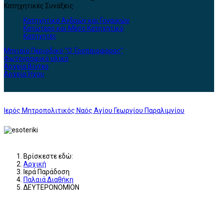
Κατηχητικές Συνάξεις
Κατηχητικό Ανδρών και Γυναικών
Κατώτερο και Μέσο Κατηχητικό
Κατηχητές
Μηνιαίο Περιοδικό "Ο Τροπαιοφόρος"
Φωτογραφικό υλικό
Αρχεία Βίντεο
Αρχεία Ήχου
Ιερός Μητροπολιτικός Ναός Αγίου Γεωργίου Παραλιμνίου
Βρίσκεστε εδώ:
Αρχική
Ιερά Παράδοση
Παλαιά Διαθήκη
ΔΕΥΤΕΡΟΝΟΜΙΟΝ