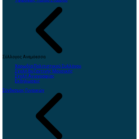
Υψώσεως Τιμίου Σταυρού
Σύλλογος Ανεμόεσσα
Χορωδία Πολιτιστικού Συλλόγου
Σχολή Βυζαντινής Μουσικής
Σχολή Αγιογραφίας
Εκδηλώσεις
Σύνδεσμος Γυναικών