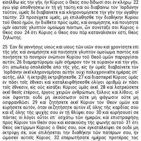
εἰσέλθω εἰς τὴν γῆν, ἣν Κύριος ὁ Θεός σου δίδωσί σοι ἐν κλήρῳ· 22
ἐγὼ γὰρ ἀποθνήσκω ἐν τῇ γῇ ταύτῃ καὶ οὐ διαβαίνω τὸν ᾿Ιορδάνην
τοῦτον, ὑμεῖς δὲ διαβαίνετε καὶ κληρονομήσετε τὴν γῆν τὴν ἀγαθὴν
ταύτην. 23 προσέχετε ὑμεῖς, μὴ ἐπιλάθησθε τὴν διαθήκην Κυρίου
τοῦ Θεοῦ ἡμῶν, ἣν διέθετο πρὸς ὑμᾶς, καὶ ἀνομήσητε, καὶ ποιήσητε
ὑμῖν ἑαυτοῖς γλυπτὸν ὁμοίωμα πάντων, ὧν συνέταξέ σοι Κύριος ὁ
Θεός σου· 24 ὅτι Κύριος ὁ Θεός σου πῦρ καταναλίσκον ἐστί, Θεὸς
ζηλωτής.
25 ᾿Εὰν δὲ γεννήσῃς υἱοὺς καὶ υἱοὺς τῶν υἱῶν σου καὶ χρονίσητε ἐπὶ
τῆς γῆς καὶ ἀνομήσητε καὶ ποιήσητε γλυπτὸν ὁμοίωμα παντὸς καὶ
ποιήσητε τὸ πονηρὸν ἐνώπιον Κυρίου τοῦ Θεοῦ ὑμῶν παροργίσαι
αὐτόν, 26 διαμαρτύρομαι ὑμῖν σήμερον τόν τε οὐρανὸν καὶ τὴν γῆν,
ὅτι ἀπωλείᾳ ἀπολεῖσθε ἀπὸ τῆς γῆς, εἰς ἣν ὑμεῖς διαβαίνετε τὸν
᾿Ιορδάνην ἐκεῖ κληρονομῆσαι αὐτήν. οὐχὶ πολυχρονιεῖτε ἡμέρας ἐπ᾿
αὐτῆς, ἀλλ᾿ ἢ ἐκτριβῇ ἐκτριβήσεσθε. 27 καὶ διασπερεῖ Κύριος ὑμᾶς
ἐν πᾶσι τοῖς ἔθνεσι καὶ καταλειφθήσεσθε ὀλίγοι ἀριθμῷ ἐν πᾶσι
τοῖς ἔθνεσιν, εἰς οὓς εἰσάξει Κύριος ὑμᾶς ἐκεῖ. 28 καὶ λατρεύσετε
ἐκεῖ θεοῖς ἑτέροις, ἔργοις χειρῶν ἀνθρώπων, ξύλοις καὶ λίθοις, οἳ
οὐκ ὄψονται οὐδὲ μὴ ἀκούσωσιν οὔτε μὴ φάγωσιν οὔτε μὴ
ὀσφρανθῶσι. 29 καὶ ζητήσετε ἐκεῖ Κύριον τὸν Θεὸν ὑμῶν καὶ
εὑρήσετε αὐτόν, ὅταν ἐκζητήσητε αὐτὸν ἐξ ὅλης τῆς καρδίας σου
καὶ ἐξ ὅλης τῆς ψυχῆς σου ἐν τῇ θλίψει σου· 30 καὶ εὑρήσουσί σε
πάντες οἱ λόγοι οὗτοι ἐπ᾿ ἐσχάτῳ τῶν ἡμερῶν, καὶ ἐπιστραφήσῃ
πρὸς Κύριον τὸν Θεόν σου καὶ εἰσακούσῃ τῆς φωνῆς αὐτοῦ· 31 ὅτι
Θεὸς οἰκτίρμων Κύριος ὁ Θεός σου, οὐκ ἐγκαταλείψει σε οὐδὲ μὴ
ἐκτρίψῃ σε, οὐκ ἐπιλήσεται τὴν διαθήκην τῶν πατέρων σου, ἣν
ὤμοσεν αὐτοῖς Κύριος. 32 ἐπερωτήσατε ἡμέρας προτέρας τὰς