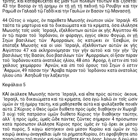
τρίτης, καὶ καταφεύξεται εἰς μίαν τῶν πόλεων τούτων καὶ ζήσεται·
43 τὴν Βοσὸρ ἐν τῇ ἐρήμῳ ἐν τῇ γῇ τῇ πεδινῇ τῷ Ρουβὴν καὶ τὴν
Ραμὼθ ἐν Γαλαὰδ τῷ Γαδδὶ καὶ τὴν Γαυλὼν ἐν Βασὰν τῷ Μανασσῇ.
44 Οὗτος ὁ νόμος, ὃν παρέθετο Μωυσῆς ἐνώπιον υἱῶν ᾿Ισραήλ· 45
ταῦτα τὰ μαρτύρια καὶ τὰ δικαιώματα καὶ τὰ κρίματα, ὅσα ἐλάλησε
Μωυσῆς τοῖς υἱοῖς ᾿Ισραήλ, ἐξελθόντων αὐτῶν ἐκ γῆς Αἰγύπτου 46
ἐν τῷ πέραν τοῦ ᾿Ιορδάνου, ἐν φάραγγι, ἐγγὺς οἴκου Φογώρ, ἐν γῇ
Σηὼν βασιλέως τῶν ᾿Αμορραίων, ὃς κατῴκει ἐν ᾿Εσεβών, ὃν
ἐπάταξε Μωυσῆς καὶ οἱ υἱοὶ ᾿Ισραήλ, ἐξελθόντων αὐτῶν ἐκ γῆς
Αἰγύπτου 47 καὶ ἐκληρονόμησαν τὴν γῆν αὐτοῦ καὶ τὴν γῆν ῍Ωγ
βασιλέως τῆς Βασάν, δύο βασιλέων τῶν ᾿Αμορραίων, οἳ ἦσαν πέραν
τοῦ ᾿Ιορδάνου κατὰ ἀνατολὰς ἡλίου, 48 ἀπὸ ᾿Αροήρ, ἥ ἐστιν ἐπὶ τοῦ
χείλους χειμάρρου ᾿Αρνῶν, καὶ ἐπὶ τοῦ ὄρους τοῦ Σηὼν ὅ ἐστιν
᾿Αερμών, 49 πᾶσαν τὴν ῎Αραβα πέραν τοῦ ᾿Ιορδάνου κατὰ ἀνατολὰς
ἡλίου ὑπὸ ᾿Ασηδὼθ τὴν λαξευτήν.
Κεφάλαιο 5
ΚΑΙ ἐκάλεσε Μωυσῆς πάντα ᾿Ισραήλ, καὶ εἶπε πρὸς αὐτούς· ἄκουε,
᾿Ισραήλ, τὰ δικαιώματα καὶ τὰ κρίματα, ὅσα ἐγὼ λαλῶ ἐν τοῖς ὠσὶν
ὑμῶν ἐν τῇ ἡμέρᾳ ταύτῃ, καὶ μαθήσεσθε αὐτὰ καὶ φυλάξεσθε ποιεῖν
αὐτά. 2 Κύριος ὁ Θεὸς ὑμῶν διέθετο πρὸς ὑμᾶς διαθήκην ἐν Χωρήβ·
3 οὐχὶ τοῖς πατράσιν ὑμῶν διέθετο Κύριος τὴν διαθήκην ταύτην,
ἀλλ᾿ ἢ πρὸς ὑμᾶς, ὑμεῖς ὧδε πάντες ζῶντες σήμερον· 4 πρόσωπον
κατὰ πρόσωπον ἐλάλησε Κύριος πρὸς ὑμᾶς ἐν τῷ ὄρει ἐκ μέσου
τοῦ πυρός, 5 κἀγὼ εἱστήκειν ἀνὰ μέσον Κυρίου καὶ ὑμῶν ἐν τῷ
καιρῷ ἐκείνῳ ἀναγγεῖλαι ὑμῖν τὰ ρήματα Κυρίου, ὅτι ἐφοβήθητε ἀπὸ
προσώπου τοῦ πυρὸς καὶ οὐκ ἀνέβητε εἰς τὸ ὄρος, λέγων· 6 ἐγώ εἰμι