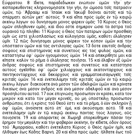
Εὐφράτου. 8 ἴδετε, παραδέδωκεν ἐνώπιον ὑμῶν τῆν γῆν·
εἰσπορευθέντες κληρονομήσατε τὴν γῆν, ἣν ὤμοσα τοῖς πατράσιν
ὑμῶν, τῷ ῾Αβραὰμ καὶ ᾿Ισαὰκ καὶ ᾿Ιακὼβ δοῦναι αὐτοῖς καὶ τῷ
σπέρματι αὐτῶν μετ᾿ αὐτούς. 9 καὶ εἶπα πρὸς ὑμᾶς ἐν τῷ καιρῷ
ἐκείνῳ λέγων· οὐ δυνήσομαι μόνος φέρειν ὑμᾶς· 10 Κύριος ὁ Θεὸς
ὑμῶν ἐπλήθυνεν ὑμᾶς, καὶ ἰδού ἐστε σήμερον ὡσεὶ τὰ ἄστρα τοῦ
οὐρανοῦ τῷ πλήθει· 11 Κύριος ὁ Θεὸς τῶν πατέρων ὑμῶν προσθείη
ὑμῖν ὡς ἐστὲ χιλιοπλασίως καὶ εὐλογήσαι ὑμᾶς, καθότι ἐλάλησεν
ὑμῖν. 12 πῶς δυνήσομαι μόνος φέρειν τὸν κόπον ὑμῶν καὶ τὴν
ὑπόστασιν ὑμῶν καὶ τὰς ἀντιλογίας ὑμῶν; 13 δότε ἑαυτοῖς ἄνδρας
σοφοὺς καὶ ἐπιστήμονας καὶ συνετοὺς εἰς τὰς φυλὰς ὑμῶν, καὶ
καταστήσω ἐφ᾿ ὑμῶν ἡγουμένους ὑμῶν. 14 καὶ ἀπεκρίθητέ μοι καὶ
εἴπατε· καλὸν τὸ ρῆμα ὃ ἐλάλησας ποιῆσαι. 15 καὶ ἔλαβον ἐξ ὑμῶν
ἄνδρας σοφοὺς καὶ ἐπιστήμονας καὶ συνετοὺς καὶ κατέστησα
αὐτοὺς ἡγεῖσθαι ἐφ᾿ ὑμῶν χιλιάρχους καὶ ἑκατοντάρχους καὶ
πεντηκοντάρχους καὶ δεκάρχους καὶ γραμματοεισαγωγεῖς τοῖς
κριταῖς ὑμῶν. 16 καὶ ἐνετειλάμην τοῖς κριταῖς ὑμῶν ἐν τῷ καιρῷ
ἐκείνῳ λέγων· διακούετε ἀνὰ μέσον τῶν ἀδελφῶν ὑμῶν καὶ κρίνατε
δικαίως ἀνὰ μέσον ἀνδρὸς καὶ ἀνὰ μέσον ἀδελφοῦ καὶ ἀνὰ μέσον
προσηλύτου αὐτοῦ. 17 οὐκ ἐπιγνώσῃ πρόσωπον ἐν κρίσει, κατὰ τὸν
μικρὸν καὶ κατὰ τὸν μέγαν κρινεῖς, οὐ μὴ ὑποστείλῃ πρόσωπον
ἀνθρώπου, ὅτι ἡ κρίσις τοῦ Θεοῦ ἐστι· καὶ τὸ ρῆμα, ὃ ἐὰν σκληρὸν ᾖ
ἀφ᾿ ὑμῶν, ἀνοίσετε αὐτὸ ἐπ᾿ ἐμέ, καὶ ἀκούσομαι αὐτό. 18 καὶ
ἐνετειλάμην ὑμῖν ἐν τῷ καιρῷ ἐκείνῳ πάντας τοὺς λόγους, οὓς
ποιήσετε. 19 καὶ ἀπάραντες ἐκ Χωρὴβ ἐπορεύθημεν πᾶσαν τὴν
ἔρημον τὴν μεγάλην καὶ τὴν φοβερὰν ἐκείνην, ἣν εἴδετε, ὁδὸν ὄρους
τοῦ ᾿Αμορραίου, καθότι ἐνετείλατο Κύριος ὁ Θεὸς ἡμῶν ἡμῖν, καὶ
ἤλθομεν ἕως Κάδης Βαρνή. 20 καὶ εἶπα πρὸς ὑμᾶς· ἤλθατε ἕως τοῦ