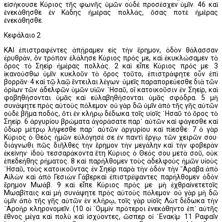
εἰσήκουσε Κύριος τῆς φωνῆς ὑμῶν οὐδὲ προσέσχεν ὑμῖν. 46 καὶ
ἐνεκάθησθε ἐν Κάδης ἡμέρας πολλάς, ὅσας ποτὲ ἡμέρας
ἐνεκάθησθε.
Κεφάλαιο 2
ΚΑΙ ἐπιστραφέντες ἀπῄραμεν εἰς τὴν ἔρημον, ὁδὸν θάλασσαν
ἐρυθράν, ὃν τρόπον ἐλάλησε Κύριος πρός με, καὶ ἐκυκλώσαμεν τὸ
ὄρος τὸ Σηεὶρ ἡμέρας πολλάς. 2 καὶ εἶπε Κύριος πρός με· 3
ἱκανούσθω ὑμῖν κυκλοῦν τὸ ὄρος τοῦτο, ἐπιστράφητε οὖν ἐπὶ
βορρᾶν· 4 καὶ τῷ λαῷ ἔντειλαι λέγων· ὑμεῖς παραπορεύεσθε διὰ τῶν
ὁρίων τῶν ἀδελφῶν ὑμῶν υἱῶν ῾Ησαῦ, οἳ κατοικοῦσιν ἐν Σηείρ, καὶ
φοβηθήσονται ὑμᾶς καὶ εὐλαβηθήσονται ὑμᾶς σφόδρα. 5 μὴ
συνάψητε πρὸς αὐτοὺς πόλεμον· οὐ γὰρ δῶ ὑμῖν ἀπὸ τῆς γῆς αὐτῶν
οὐδὲ βῆμα ποδός, ὅτι ἐν κλήρῳ δέδωκα τοῖς υἱοῖς ῾Ησαῦ τὸ ὄρος τὸ
Σηείρ. 6 ἀργυρίου βρώματα ἀγοράσατε παρ᾿ αὐτῶν καὶ φάγεσθε καὶ
ὕδωρ μέτρῳ λήψεσθε παρ᾿ αὐτῶν ἀργυρίου καὶ πίεσθε· 7 ὁ γὰρ
Κύριος ὁ Θεὸς ἡμῶν εὐλόγησέ σε ἐν παντὶ ἔργῳ τῶν χειρῶν σου·
διάγνωθι πῶς διῆλθες τὴν ἔρημον τὴν μεγάλην καὶ τὴν φοβερὰν
ἐκείνην· ἰδοὺ τεσσαράκοντα ἔτη Κύριος ὁ Θεός σου μετὰ σοῦ, οὐκ
ἐπεδεήθης ρήματος. 8 καὶ παρήλθομεν τοὺς ἀδελφοὺς ἡμῶν υἱοὺς
῾Ησαῦ, τοὺς κατοικοῦντας ἐν Σηεὶρ παρὰ τὴν ὁδὸν τὴν ῎Αραβα ἀπὸ
Αἰλὼν καὶ ἀπὸ Γεσιὼν Γάβερκαὶ ἐπιστρέψαντες παρήλθομεν ὁδὸν
ἔρημον Μωάβ. 9 καὶ εἶπε Κύριος πρός με· μὴ ἐχθραίνετετοῖς
Μωαβίταις καὶ μὴ συνάψητε πρὸς αὐτοὺς πόλεμον· οὐ γὰρ μὴ δῶ
ὑμῖν ἀπὸ τῆς γῆς αὐτῶν ἐν κλήρῳ, τοῖς γὰρ υἱοῖς Λὼτ δέδωκα τὴν
᾿Αροὴρ κληρονομεῖν. (10 οἱ ᾿Ομμὶν πρότεροι ἐνεκάθηντο ἐπ᾿ αὐτῆς
ἔθνος μέγα καὶ πολὺ καὶ ἰσχύοντες, ὥσπερ οἱ ᾿Ενακίμ· 11 Ραφαΐν