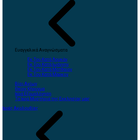
Ευαγγελικά Αναγνώσματα
Εκ Του Κατά Λουκάν
Εκ Του Κατά Ιωάννην
Εκ Του Κατά Ματθαίον
Εκ Του Κατά Μάρκον
Βίοι Αγίων
Θείον Κήρυγμα
Ιερά Εξομολόγηση
Τα Ιερά Μυστήρια της Εκκλησίας μας
Ιερές Ακολουθίες