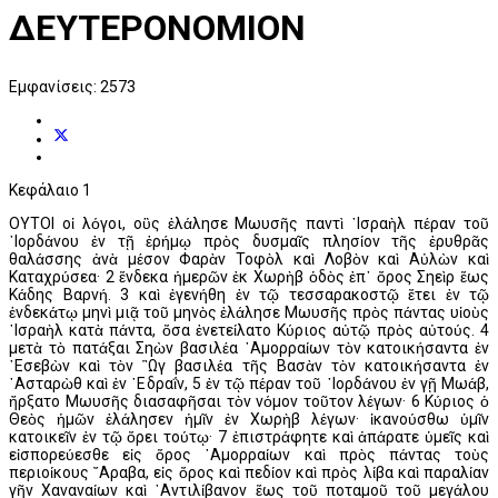
ΔΕΥΤΕΡΟΝΟΜΙΟΝ
Εμφανίσεις: 2573
Κεφάλαιο 1
ΟΥΤΟΙ οἱ λόγοι, οὓς ἐλάλησε Μωυσῆς παντὶ ᾿Ισραὴλ πέραν τοῦ
᾿Ιορδάνου ἐν τῇ ἐρήμῳ πρὸς δυσμαῖς πλησίον τῆς ἐρυθρᾶς
θαλάσσης ἀνὰ μέσον Φαρὰν Τοφὸλ καὶ Λοβὸν καὶ Αὐλὼν καὶ
Καταχρύσεα· 2 ἕνδεκα ἡμερῶν ἐκ Χωρὴβ ὁδὸς ἐπ᾿ ὄρος Σηεὶρ ἕως
Κάδης Βαρνή. 3 καὶ ἐγενήθη ἐν τῷ τεσσαρακοστῷ ἔτει ἐν τῷ
ἑνδεκάτῳ μηνὶ μιᾷ τοῦ μηνὸς ἐλάλησε Μωυσῆς πρὸς πάντας υἱοὺς
᾿Ισραὴλ κατὰ πάντα, ὅσα ἐνετείλατο Κύριος αὐτῷ πρὸς αὐτούς. 4
μετὰ τὸ πατάξαι Σηὼν βασιλέα ᾿Αμορραίων τὸν κατοικήσαντα ἐν
᾿Εσεβὼν καὶ τὸν ῍Ωγ βασιλέα τῆς Βασὰν τὸν κατοικήσαντα ἐν
᾿Ασταρὼθ καὶ ἐν ᾿Εδραΐν, 5 ἐν τῷ πέραν τοῦ ᾿Ιορδάνου ἐν γῇ Μωάβ,
ἤρξατο Μωυσῆς διασαφῆσαι τὸν νόμον τοῦτον λέγων· 6 Κύριος ὁ
Θεὸς ἡμῶν ἐλάλησεν ἡμῖν ἐν Χωρὴβ λέγων· ἱκανούσθω ὑμῖν
κατοικεῖν ἐν τῷ ὄρει τούτῳ· 7 ἐπιστράφητε καὶ ἀπάρατε ὑμεῖς καὶ
εἰσπορεύεσθε εἰς ὄρος ᾿Αμορραίων καὶ πρὸς πάντας τοὺς
περιοίκους ῎Αραβα, εἰς ὄρος καὶ πεδίον καὶ πρὸς λίβα καὶ παραλίαν
γῆν Χαναναίων καὶ ᾿Αντιλίβανον ἕως τοῦ ποταμοῦ τοῦ μεγάλου