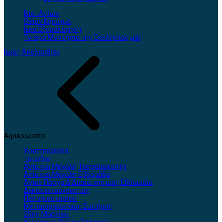
Βίοι Αγίων
Θείον Κήρυγμα
Ιερά Εξομολόγηση
Τα Ιερά Μυστήρια της Εκκλησίας μας
Ιερές Ακολουθίες
Αφιερώματα
Χριστούγεννα
Τριώδιο
Αγία και Μεγάλη Τεσσαρακοστή
Αγία και Μεγάλη Εβδομάδα
Άγιον Πάσχα & Διακαινήσιμος Εβδομάδα
Δεκαπενταύγουστος
Πεντηκοσταρίου
Μεταμορφώσεως Σωτήρος
25ης Μαρτίου