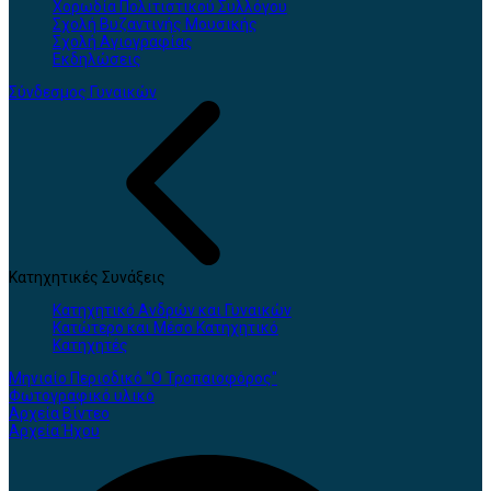
Χορωδία Πολιτιστικού Συλλόγου
Σχολή Βυζαντινής Μουσικής
Σχολή Αγιογραφίας
Εκδηλώσεις
Σύνδεσμος Γυναικών
Κατηχητικές Συνάξεις
Κατηχητικό Ανδρών και Γυναικών
Κατώτερο και Μέσο Κατηχητικό
Κατηχητές
Μηνιαίο Περιοδικό "Ο Τροπαιοφόρος"
Φωτογραφικό υλικό
Αρχεία Βίντεο
Αρχεία Ήχου