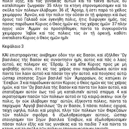
πόλιν ἑξῆς, καὶ τὰς γυναῖκας αὐτῶν καὶ τὰ τέκνα αὐτῶν, οὐ
κατελίπομεν ζωγρείαν· 35 πλὴν τὰ κτήνη ἐπρονομεύσαμεν καὶ τὰ
σκῦλα τῶν πόλεων ἐλάβομεν. 36 ἐξ ᾿Αροήρ, ἥ ἐστι παρὰ τὸ χεῖλος
χειμάρρου ᾿Αρνῶν, καὶ τὴν πόλιν τὴν οὖσαν ἐν τῇ φάραγγι καὶ ἕως
ὄρους τοῦ Γαλαὰδ οὐκ ἐγενήθη πόλις, ἥτις διέφυγεν ἡμᾶς, τὰς
πάσας παρέδωκε Κύριος ὁ Θεὸς ἡμῶν εἰς τὰς χεῖρας ἡμῶν· 37 πλὴν
ἐγγὺς υἱῶν ᾿Αμμὰν οὐ προσήλθομεν, πάντα τὰ συγκυροῦντα
χειμάρρου ᾿Ιαβὸκ καὶ τάς πόλεις τὰς ἐν τῇ ὀρεινῇ, καθότι
ἐνετείλατο Κύριος ὁ Θεὸς ἡμῶν ἡμῖν.
Κεφάλαιο 3
ΚΑΙ ἐπιστραφέντες ἀνέβημεν ὁδὸν τὴν εἰς Βασάν, καὶ ἐξῆλθεν ῍Ωγ
βασιλεὺς τῆς Βασὰν εἰς συνάντησιν ἡμῖν, αὐτὸς καὶ πᾶς ὁ λαὸς
αὐτοῦ, εἰς πόλεμον εἰς ῾Εδραΐμ. 2 καὶ εἶπε Κύριος πρός με· μὴ
φοβηθῇς αὐτόν, ὅτι εἰς τὰς χεῖράς σου παραδέδωκα αὐτὸν καὶ
πάντα τὸν λαὸν αὐτοῦ καὶ πᾶσαν τὴν γῆν αὐτοῦ. καὶ ποιήσεις αὐτῷ
ὥσπερ ἐποίησας Σηὼν βασιλεῖ τῶν ᾿Αμορραίων, ὃς κατῴκει ἐν
᾿Εσεβών. 3 καὶ παρέδωκεν αὐτὸν Κύριος ὁ Θεὸς ἡμῶν εἰς τὰς χεῖρας
ἡμῶν, καὶ τὸν ῍Ωγ βασιλέα τῆς Βασὰν καὶ πάντα τὸν λαὸν αὐτοῦ, καὶ
ἐπατάξαμεν αὐτὸν ἕως τοῦ μὴ καταλιπεῖν αὐτοῦ σπέρμα. 4 καὶ
ἐκρατήσαμεν πασῶν τῶν πόλεων αὐτοῦ ἐν τῷ καιρῷ ἐκείνῳ· οὐκ ἦν
πόλις, ἣν οὐκ ἐλάβομεν παρ᾿ αὐτῶν, ἑξήκοντα πόλεις, πάντα τὰ
περίχωρα ᾿Αργὸβ βασιλέως ῍Ωγ ἐν Βασάν, 5 πᾶσαι πόλεις ὀχυραί,
τείχη ὑψηλά, πύλαι καὶ μοχλοί, πλὴν τῶν πόλεων τῶν Φερεζαίων
τῶν πολλῶν σφόδρα. 6 ἐξωλοθρεύσαμεν αὐτούς, ὥσπερ
ἐποιήσαμεν τὸν Σηὼν βασιλέα ᾿Εσεβών, καὶ ἐξωλοθρεύσαμεν
πᾶσαν πόλιν ἑξῆς καὶ τὰς γυναῖκας καὶ τὰ παιδία· 7 καὶ πάντα τὰ
κτήνη, καὶ τὰ σκῦλα τῶν πόλεων ἐπρονομεύσαμεν ἑαυτοῖς.