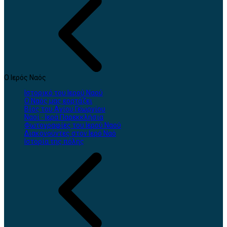
Ο Ιερός Ναός
Ιστορικό του Ιερού Ναού
Ο Ναός μας εορτάζει
Βίος του Αγίου Γεωργίου
Ναοί - Ιερά Παρεκκλήσια
Φωτογραφίες του Ιερού Ναού
Διακονούντες στον Ιερό Ναό
Ιστορία της πόλης