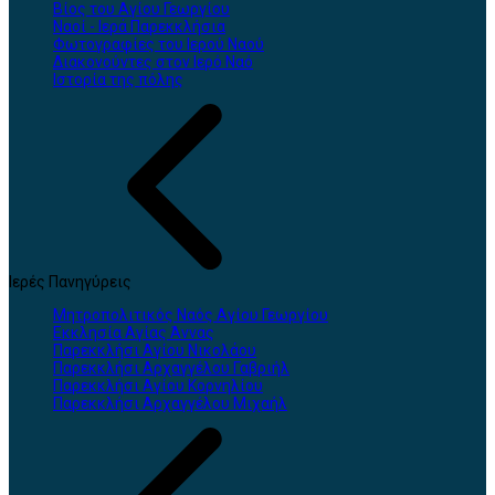
Βίος του Αγίου Γεωργίου
Ναοί - Ιερά Παρεκκλήσια
Φωτογραφίες του Ιερού Ναού
Διακονούντες στον Ιερό Ναό
Ιστορία της πόλης
Ιερές Πανηγύρεις
Μητροπολιτικός Ναός Αγίου Γεωργίου
Εκκλησία Αγίας Άννας
Παρεκκλήσι Αγίου Νικολάου
Παρεκκλήσι Αρχαγγέλου Γαβριήλ
Παρεκκλήσι Αγίου Κορνηλίου
Παρεκκλήσι Αρχαγγέλου Μιχαήλ