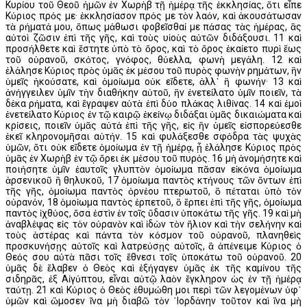
Κυρίου τοῦ Θεοῦ ἡμῶν ἐν Χωρὴβ τῇ ἡμέρᾳ τῆς ἐκκλησίας, ὅτι εἶπε
Κύριος πρός με· ἐκκλησίασον πρός με τὸν λαόν, καὶ ἀκουσάτωσαν
τὰ ρήματά μου, ὅπως μάθωσι φοβεῖσθαί με πάσας τὰς ἡμέρας, ἃς
αὐτοὶ ζῶσιν ἐπὶ τῆς γῆς, καὶ τοὺς υἱοὺς αὐτῶν διδάξουσι. 11 καὶ
προσήλθετε καὶ ἔστητε ὑπὸ τὸ ὄρος, καὶ τὸ ὄρος ἐκαίετο πυρὶ ἕως
τοῦ οὐρανοῦ, σκότος, γνόφος, θύελλα, φωνὴ μεγάλη. 12 καὶ
ἐλάλησε Κύριος πρὸς ὑμᾶς ἐκ μέσου τοῦ πυρὸς φωνὴν ρημάτων, ἣν
ὑμεῖς ἠκούσατε, καὶ ὁμοίωμα οὐκ εἴδετε, ἀλλ᾿ ἢ φωνήν· 13 καὶ
ἀνήγγειλεν ὑμῖν τὴν διαθήκην αὐτοῦ, ἣν ἐνετείλατο ὑμῖν ποιεῖν, τὰ
δέκα ρήματα, καὶ ἔγραψεν αὐτὰ ἐπὶ δύο πλάκας λιθίνας. 14 καὶ ἐμοὶ
ἐνετείλατο Κύριος ἐν τῷ καιρῷ ἐκείνῳ διδάξαι ὑμᾶς δικαιώματα καὶ
κρίσεις, ποιεῖν ὑμᾶς αὐτά ἐπὶ τῆς γῆς, εἰς ἣν ὑμεῖς εἰσπορεύεσθε
ἐκεῖ κληρονομῆσαι αὐτήν. 15 καὶ φυλάξεσθε σφόδρα τὰς ψυχὰς
ὑμῶν, ὅτι οὐκ εἴδετε ὁμοίωμα ἐν τῇ ἡμέρᾳ, ᾗ ἐλάλησε Κύριος πρὸς
ὑμᾶς ἐν Χωρὴβ ἐν τῷ ὄρει ἐκ μέσου τοῦ πυρός. 16 μὴ ἀνομήσητε καὶ
ποιήσητε ὑμῖν ἑαυτοῖς γλυπτὸν ὁμοίωμα πᾶσαν εἰκόνα ὁμοίωμα
ἀρσενικοῦ ἢ θηλυκοῦ, 17 ὁμοίωμα παντὸς κτήνους τῶν ὄντων ἐπὶ
τῆς γῆς, ὁμοίωμα παντὸς ὀρνέου πτερωτοῦ, ὃ πέταται ὑπὸ τὸν
οὐρανόν, 18 ὁμοίωμα παντὸς ἑρπετοῦ, ὃ ἕρπει ἐπὶ τῆς γῆς, ὁμοίωμα
παντὸς ἰχθύος, ὅσα ἐστὶν ἐν τοῖς ὕδασιν ὑποκάτω τῆς γῆς. 19 καὶ μὴ
ἀναβλέψας εἰς τὸν οὐρανὸν καὶ ἰδὼν τὸν ἥλιον καὶ τὴν σελήνην καὶ
τοὺς ἀστέρας καὶ πάντα τὸν κόσμον τοῦ οὐρανοῦ, πλανηθεὶς
προσκυνήσῃς αὐτοῖς καὶ λατρεύσῃς αὐτοῖς, ἃ ἀπένειμε Κύριος ὁ
Θεός σου αὐτὰ πᾶσι τοῖς ἔθνεσι τοῖς ὑποκάτω τοῦ οὐρανοῦ. 20
ὑμᾶς δὲ ἔλαβεν ὁ Θεὸς καὶ ἐξήγαγεν ὑμᾶς ἐκ τῆς καμίνου τῆς
σιδηρᾶς, ἐξ Αἰγύπτου, εἶναι αὐτῷ λαὸν ἔγκληρον ὡς ἐν τῇ ἡμέρᾳ
ταύτῃ. 21 καὶ Κύριος ὁ Θεὸς ἐθυμώθη μοι περὶ τῶν λεγομένων ὑφ᾿
ὑμῶν καὶ ὤμοσεν ἵνα μὴ διαβῶ τὸν ᾿Ιορδάνην τοῦτον καὶ ἵνα μὴ