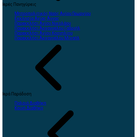
Ιερές Πανηγύρεις
Μητροπολιτικός Ναός Αγίου Γεωργίου
Εκκλησία Αγίας Άννας
Παρεκκλήσι Αγίου Νικολάου
Παρεκκλήσι Αρχαγγέλου Γαβριήλ
Παρεκκλήσι Αγίου Κορνηλίου
Παρεκκλήσι Αρχαγγέλου Μιχαήλ
Ιερά Παράδοση
Παλαιά Διαθήκη
Καινή Διαθήκη