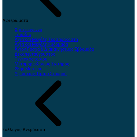
Αφιερώματα
Χριστούγεννα
Τριώδιο
Αγία και Μεγάλη Τεσσαρακοστή
Αγία και Μεγάλη Εβδομάδα
Άγιον Πάσχα & Διακαινήσιμος Εβδομάδα
Δεκαπενταύγουστος
Πεντηκοσταρίου
Μεταμορφώσεως Σωτήρος
25ης Μαρτίου
Υψώσεως Τιμίου Σταυρού
Σύλλογος Ανεμόεσσα